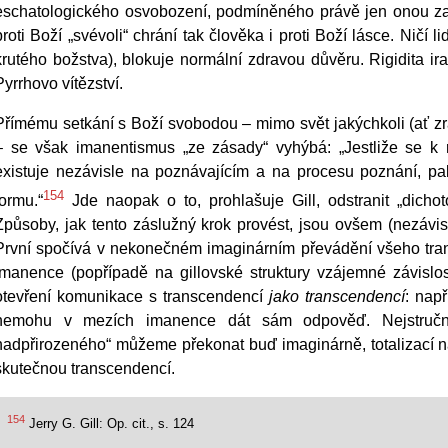
eschatologického osvobození, podmíněného právě jen onou 
proti Boží „svévoli“ chrání tak člověka i proti Boží lásce. Ničí
krutého božstva), blokuje normální zdravou důvěru. Rigidita i
Pyrrhovo vítězství.
Přímému setkání s Boží svobodou – mimo svět jakýchkoli (ať zr
– se však imanentismus „ze zásady“ vyhýbá: „Jestliže se k r
existuje nezávisle na poznávajícím a na procesu poznání, pa
154
formu.“
Jde naopak o to, prohlašuje Gill, odstranit „dicho
Způsoby, jak tento záslužný krok provést, jsou ovšem (nezávisl
První spočívá v nekonečném imaginárním převádění všeho tran
imanence (popřípadě na gillovské struktury vzájemné závislo
otevření komunikace s transcendencí
jako transcendencí
: nap
nemohu v mezích imanence dát sám odpověď. Nejstručněj
nadpřirozeného“ můžeme překonat buď imaginárně, totalizací 
skutečnou transcendencí.
154
Jerry G. Gill: Op. cit., s. 124