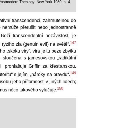
 Postmodern Theology. New York 1989, s. 4
ativní transcendenci, zahrnutelnou do
.) nemůže přerušit nebo jednostranně
oží transcendentní nezávislost, je
147
 ryzího zla (genuin evil) na světě“.
ho „skoku víry“, víra je tu beze zbytku
e sloučena s jamesovskou „radikální
i prohlašuje Griffin za křesťanskou,
149
ritu“ s jejími „nároky na pravdu“.
ůsobu jeho přítomnosti v jiných lidech;
150
smus něco takového vylučuje.