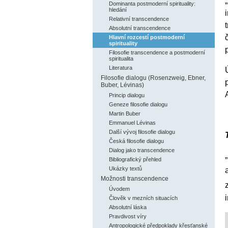
Dominanta postmoderní spirituality:
hledání
Relativní transcendence
Absolutní transcendence
Hlavní rozcestí postmoderní
spirituality
Filosofie transcendence a postmoderní
spiritualita
Literatura
Filosofie dialogu (Rosenzweig, Ebner,
Buber, Lévinas)
Princip dialogu
Geneze filosofie dialogu
Martin Buber
Emmanuel Lévinas
Další vývoj filosofie dialogu
Česká filosofie dialogu
Dialog jako transcendence
Bibliografický přehled
Ukázky textů
Možnosti transcendence
Úvodem
Člověk v mezních situacích
Absolutní láska
Pravdivost víry
Antropologické předpoklady křesťanské