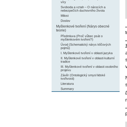
víry
Svoboda a vztah – O nárocích a
nebezpečích duchovního života
Milost
Doslov
Myšlenkové tvoření (Nárys obecné
teorie)
Předmluva (Proč vůbec psát o
myšlenkovém tvoření?)
Úvod (Schematický nárys klíčových
pojmů)
I. Myšlenkové tvoření v oblasti jazyka
II. Myšlenkové tvoření v oblasti kulturní
tradice
III. Myšlenkové tvoření v oblasti osobního
projevu
Závěr (Ontologický smysl lidské
tvořivosti)
Literatura
Summary