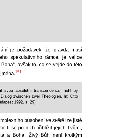
ování je požadavek, že pravda musí
eho spekulativního rámce, je velice
Boha“, avšak to, co se vejde do této
151
 jména.
il svou absolutní transcendenci, mohl by
 Dialog zwischen zwei Theologien. In: Otto
udapest 1992, s. 29)
komplexního působení
ve světě
lze jistě
-li se po nich přiblížit jejich Tvůrci,
věta a Boha. Živý Bůh není krotkým