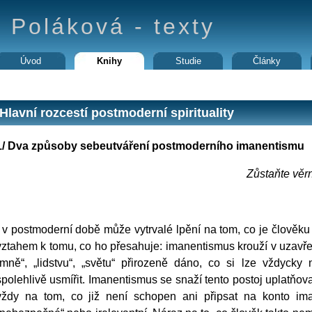
 Poláková - texty
Úvod
Knihy
Studie
Články
Hlavní rozcestí postmoderní spirituality
1/ Dva způsoby sebeutváření postmoderního imanentismu
Zůstaňte věrn
I v postmoderní době může vytrvalé lpění na tom, co je člověku
vztahem k tomu, co ho přesahuje: imanentismus krouží v uzavře
„mně“, „lidstvu“, „světu“ přirozeně dáno, co si lze vždycky 
spolehlivě usmířit. Imanentismus se snaží tento postoj uplatňova
vždy na tom, co již není schopen ani připsat na konto iman