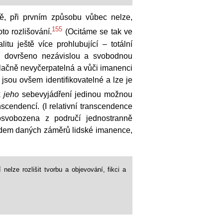
vně, při prvním způsobu vůbec nelze,
155
to rozlišování.
(Ocitáme se tak ve
tu ještě více prohlubující – totální
í dovršeno nezávislou a svobodnou
ulačně nevyčerpatelná a vůči imanenci
 jsou ovšem identifikovatelné a lze je
k
jeho
sebevyjádření jedinou možnou
scendencí. (I relativní transcendence
svobozena z područí jednostranně
ředem daných záměrů lidské imanence,
 nelze rozlišit tvorbu a objevování, fikci a