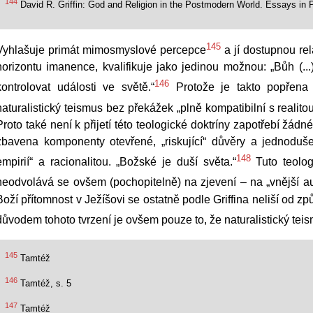
144
David R. Griffin: God and Religion in the Postmodern World. Essays in
145
Vyhlašuje primát mimosmyslové percepce
a jí dostupnou rel
horizontu imanence, kvalifikuje jako jedinou možnou: „Bůh (..
146
kontrolovat události ve světě.“
Protože je takto popřena B
naturalistický teismus bez překážek „plně kompatibilní s realitou
Proto také není k přijetí této teologické doktríny zapotřebí žádné
zbavena komponenty otevřené, „riskující“ důvěry a jednoduš
148
empirií“ a racionalitou. „Božské je duší světa.“
Tuto teologi
neodvolává se ovšem (pochopitelně) na zjevení – na „vnější auto
Boží přítomnost v Ježíšovi se ostatně podle Griffina neliší od zp
důvodem tohoto tvrzení je ovšem pouze to, že naturalistický tei
145
Tamtéž
146
Tamtéž, s. 5
147
Tamtéž