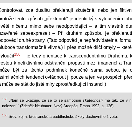
Kontrolovat, zda dualitu překlenuji skutečně, nebo jen fikti
protože tento způsob „překlenutí“ je identický s vyloučením toho
světě ničemu mimo sebe neodpovídající – a tím vlastně duali
uzavřené sebeexprese.) – Při druhém způsobu je překlenut
odpovědí druhé strany. (Tato odpověď je nepředvídatelná, form
hluboce transformačně vlivná.) I přes možné dílčí omyly – které
156
vyloučit
– je tedy orientace k transcendentnímu Druhému, 
cestou k nefiktivnímu odstranění propasti mezi imanencí a Tran
může být za těchto podmínek konečně sama sebou, je o
asimilačních tendencí ovládnout ji pouze a jen ve prospěch p
a může se stát do jisté míry zprostředkující instancí.)
155
„Nám se ukazuje, že se to se samotnou
skutečností
má tak, že v ní
nalezení.“ (Zdeněk Neubauer: Nový Areopág. Praha 1992, s. 126)
156
Srov. zejm. křesťanské a buddhistické školy duchovního života.