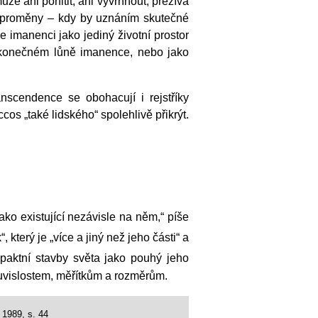
že ani pohltit, ani vyvrhnout, přežívá
ní proměny – kdy by uznáním skutečné
e imanenci jako jediný životní prostor
ekonečném lůně imanence, nebo jako
nscendence se obohacují i rejstříky
os „také lidského“ spolehlivě přikrýt.
ako existující nezávisle na něm,“ píše
 který je „více a jiný než jeho části“ a
aktní stavby světa jako pouhý jeho
ouvislostem, měřítkům a rozměrům.
 1989, s. 44