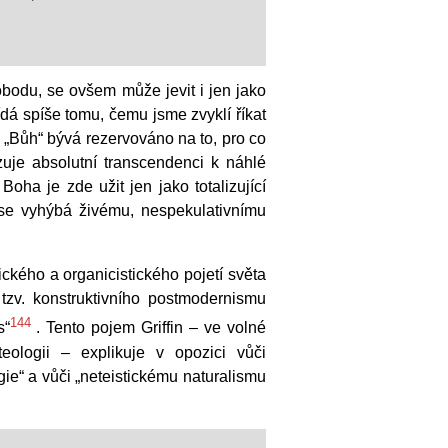
obodu, se ovšem může jevit i jen jako
dá spíše tomu, čemu jsme zvyklí říkat
 „Bůh“ bývá rezervováno na to, pro co
zuje absolutní transcendenci k náhlé
ha je zde užit jen jako totalizující
 se vyhýbá živému, nespekulativnímu
ického a organicistického pojetí světa
zv. konstruktivního postmodernismu
144
s“
. Tento pojem Griffin – ve volné
ologii – explikuje v opozici vůči
ie“ a vůči „neteistickému naturalismu