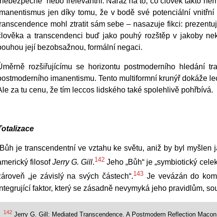
„nebezpečné“ nebo irelevantní. Náraz na to, co člověk takto nemů
imanentismus jen díky tomu, že v bodě své potenciální vnitř
transcendence mohl ztratit sám sebe – nasazuje fikci: prezentuj
člověka a transcendenci buď jako pouhý rozštěp v jakoby n
pouhou její bezobsažnou, formální negaci.
Úměrně rozšiřujícímu se horizontu postmoderního hledání tra
postmoderního imanentismu. Tento multiformní krunýř dokáže lecc
Ale za tu cenu, že tím leccos lidského také spolehlivě pohřbívá.
Totalizace
„Bůh je transcendentní ve vztahu ke světu, aniž by byl myšlen j
142
americký filosof
Jerry G. Gill
.
Jeho „Bůh“ je „symbiotický celek“,
143
zároveň „je závislý na svých částech“.
Je vevázán do komp
integrující faktor, který se zásadně nevymyká jeho pravidlům, s
142
Jerry G. Gill: Mediated Transcendence. A Postmodern Reflection Macon