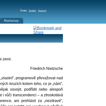
Česky
English
Deutsch
Rozhovory
i zemi.
Friedrich Nietzsche
 „vlastní“, programově převažovat nad
ných kruzích kolem toho, co je „nám“,
nějak osvojit, podřídit nebo alespoň
t i vůči transcendenci – a ztroskotává
ence, ani prohlásit za „nezdravé“,