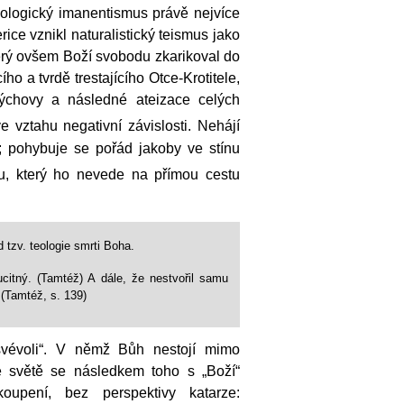
eologický imanentismus právě nejvíce
rice vznikl naturalistický teismus jako
erý ovšem Boží svobodu zkarikoval do
o a tvrdě trestajícího Otce-Krotitele,
výchovy a následné ateizace celých
e vztahu negativní závislosti. Nehájí
; pohybuje se pořád jakoby ve stínu
u, který ho nevede na přímou cestu
tzv. teologie smrti Boha.
ucitný. (Tamtéž) A dále, že nestvořil samu
 (Tamtéž, s. 139)
svévoli“. V němž Bůh nestojí mimo
ve světě se následkem toho s „Boží“
upení, bez perspektivy katarze: