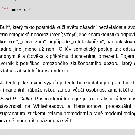
143
Tamtéž, s. 41
„Bůh“, který takto postrádá vůči světu zásadní nezávislost a sv
terminologické nedorozumění; vždyť jeho charakteristika odpoví
„kosmos“, „univerzum“, popřípadě „celek stvoření“; naopak slovo
žádné jiné jméno už není. Gillův sémiotický postup tak odsu
anonymitě a člověka k příkrému duchovnímu omezení. Pojem Bo
svorník k petrifikaci omezeného zkušenostního obzoru, který
vztahu k absolutní transcendenci.
Na teologické rovině vyjadřuje tento horizontální program holist
s imanentní náboženskou aurou vůdčí osobnost amerického t
David R. Griffin
: Postmoderní teologie je „naturalistický teismu
návaznosti na Whiteheadovu a Hartshornovu procesuální te
„supranaturalistickému teismu premoderní a raně moderní teolog
pozdně moderního názoru na svět“.