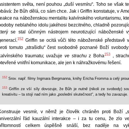
asistentem světa, není pouhou „duší vesmíru“. Toho se však t
obává: že Bůh dělá, co sám chce. Jak i Griffin konstatuje, v Ame
reakce na náboženskou mentalitu kalvínského voluntarismu, kt
podoby neblahého idolu jakéhosi bezcitného, chladně pozorujícíh
který se stal účinným nástrojem neurotizující náboženské 
152
generací.
Griffin se ocitá vůči této náboženské představě v
proti tomuto „strašidlu“ čest svobodně poznané Boží svobody
153
kalvínského traumatu; uvažuje
ve strachu
z Boha
, strach
otevřené vnitřní komunikace, ale jen k náhražkovému řešení.
152
Srov. např. filmy Ingmara Bergmanna, knihy Ericha Fromma a celý proud 
153
Griffin ze vší síly dovozuje, že Bůh je
nutně
(nikoli ze svobody) so
kreativitu – ta stojí nad ním jako „poslední skutečnost“, a tedy ho zavazuje.
Konstruuje vesmír, v němž je člověk chráněn proti Boží „
univerzální řád kauzální interakce – i za tu cenu, že zlo 
přítomností celkem úspěšně snáší, bez naděje na vyko