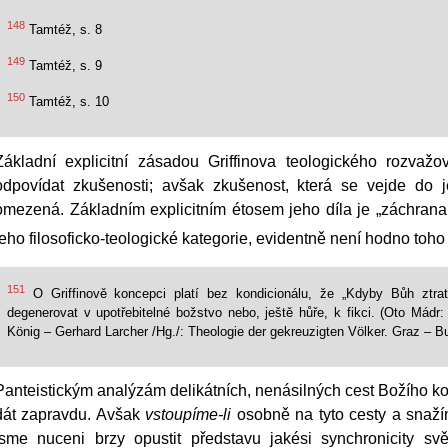
148
Tamtéž, s. 8
149
Tamtéž, s. 9
150
Tamtéž, s. 10
Základní explicitní zásadou Griffinova teologického rozvaž
odpovídat zkušenosti; avšak zkušenost, která se vejde do j
omezená. Základním explicitním étosem jeho díla je „záchrana 
jeho filosoficko-teologické kategorie, evidentně není hodno toho
151
O Griffinově koncepci platí bez kondicionálu, že „Kdyby Bůh ztrat
degenerovat v upotřebitelné božstvo nebo, ještě hůře, k fikci. (Oto Mádr:
König – Gerhard Larcher /Hg./: Theologie der gekreuzigten Völker. Graz – B
Panteistickým analýzám delikátních, nenásilných cest Božího 
dát zapravdu. Avšak
vstoupíme-li
osobně na tyto cesty a snažíme
jsme nuceni brzy opustit představu jakési synchronicity s