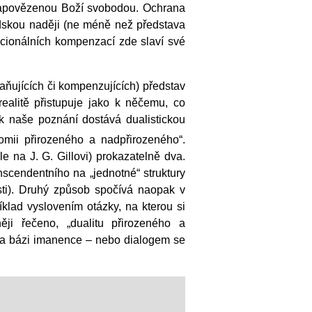
zapovězenou Boží svobodou. Ochrana
 lidskou naději (ne méně než představa
racionálních kompenzací zde slaví své
aňujících či kompenzujících) představ
ealitě přistupuje jako k něčemu, co
k naše poznání dostává dualistickou
tomii přirozeného a nadpřirozeného“.
e na J. G. Gillovi) prokazatelně dva.
scendentního na „jednotné“ struktury
sti). Druhý způsob spočívá naopak v
říklad vyslovením otázky, na kterou si
i řečeno, „dualitu přirozeného a
na bázi imanence – nebo dialogem se