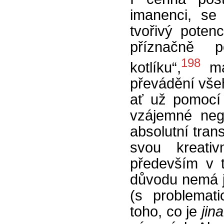
imanenci, se
tvořivý potenc
příznačně p
198
kotlíku“,
má 
převádění vše
ať už pomocí
vzájemné neg
absolutní tran
svou kreativ
především v 
důvodu nemá j
(s problemat
toho, co je
jin