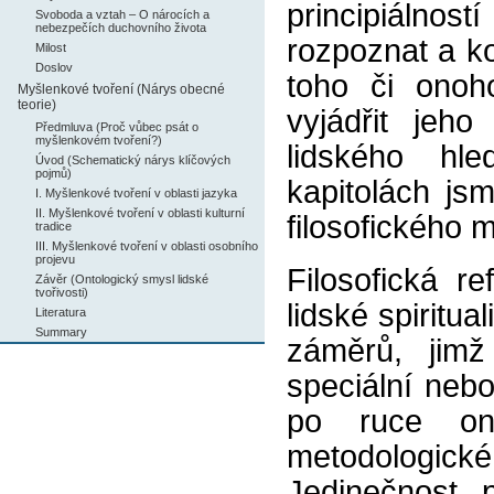
principiálnost
Svoboda a vztah – O nárocích a
nebezpečích duchovního života
rozpoznat a k
Milost
Doslov
toho či onoho
Myšlenkové tvoření (Nárys obecné
teorie)
vyjádřit jeh
Předmluva (Proč vůbec psát o
myšlenkovém tvoření?)
lidského hle
Úvod (Schematický nárys klíčových
pojmů)
kapitolách jsm
I. Myšlenkové tvoření v oblasti jazyka
II. Myšlenkové tvoření v oblasti kulturní
filosofického 
tradice
III. Myšlenkové tvoření v oblasti osobního
projevu
Filosofická re
Závěr (Ontologický smysl lidské
tvořivosti)
lidské spiritu
Literatura
Summary
záměrů, jimž 
speciální neb
po ruce ony
metodologické 
Jedinečnost p