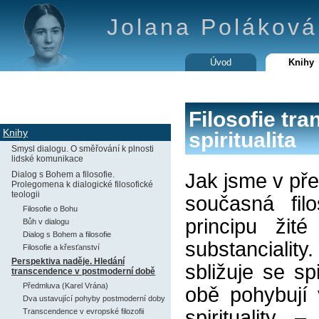
Jolana Poláková 
Úvod
Knihy
Filosofie tr
Knihy
spiritualita
Smysl dialogu. O směřování k plnosti
lidské komunikace
Dialog s Bohem a filosofie.
Jak jsme v pře
Prolegomena k dialogické filosofické
teologii
současná fil
Filosofie o Bohu
principu žit
Bůh v dialogu
Dialog s Bohem a filosofie
substanciality.
Filosofie a křesťanství
Perspektiva naděje. Hledání
sbližuje se spi
transcendence v postmoderní době
Předmluva (Karel Vrána)
obě pohybují 
Dva ustavující pohyby postmoderní doby
spirituality
Transcendence v evropské filozofii