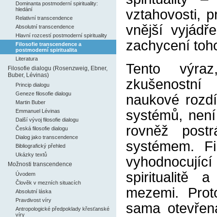
Dominanta postmoderní spirituality:
hledání
vztahovosti, p
Relativní transcendence
vnější vyjádř
Absolutní transcendence
Hlavní rozcestí postmoderní spirituality
zachycení toh
Filosofie transcendence a
postmoderní spiritualita
Literatura
Tento výraz
Filosofie dialogu (Rosenzweig, Ebner,
Buber, Lévinas)
zkušenostní 
Princip dialogu
Geneze filosofie dialogu
naukové rozdí
Martin Buber
systémů, nen
Emmanuel Lévinas
Další vývoj filosofie dialogu
rovněž post
Česká filosofie dialogu
Dialog jako transcendence
systémem. Fi
Bibliografický přehled
Ukázky textů
vyhodnocující
Možnosti transcendence
spiritualitě 
Úvodem
Člověk v mezních situacích
mezemi. Proto
Absolutní láska
Pravdivost víry
sama otevřena
Antropologické předpoklady křesťanské
víry