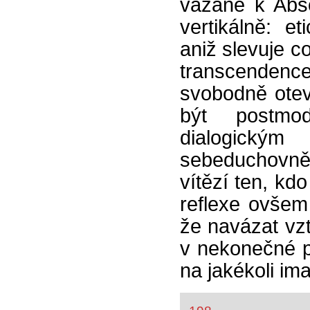
vázané k Abs
vertikálně: e
aniž slevuje c
transcenden
svobodně otev
být postmode
dialogickým
sebeduchovněj
vítězí ten, kd
reflexe ovšem 
že navázat vz
v nekonečné p
na jakékoli im