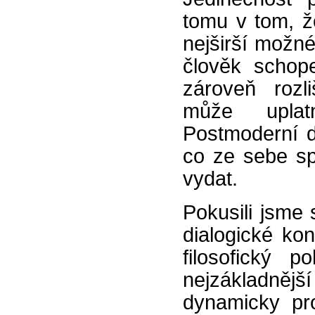
tomu v tom, že
nejširší možn
člověk schop
zároveň rozli
může uplat
Postmoderní do
co ze sebe spi
vydat.
Pokusili jsme
dialogické kon
filosofický p
nejzákladnějš
dynamicky pro