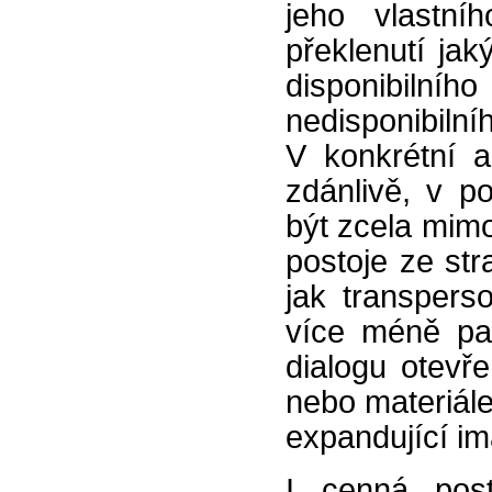
jeho vlastní
překlenutí jak
disponibiln
nedisponibilní
V konkrétní a
zdánlivě, v p
být zcela mim
postoje ze st
jak transperso
více méně pa
dialogu otevř
nebo materiále
expandující i
I cenná post