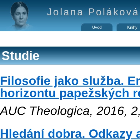
Jolana Poláková 
Úvod
Knihy
Studie
Filosofie jako služba. 
horizontu papežských re
AUC Theologica, 2016, 2,
Hledání dobra. Odkazy a