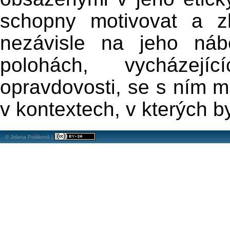
schopny motivovat a zho
nezávisle na jeho náb
polohách, vycházejí
opravdovosti, se s ním 
v kontextech, v kterých 
© Jolana Poláková |