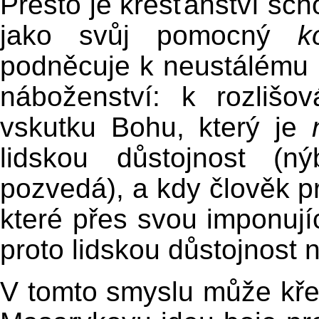
Přesto je křesťanství sch
jako svůj pomocný
k
podněcuje k neustálému r
náboženství: k rozlišo
vskutku Bohu, který je
lidskou důstojnost (ný
pozvedá), a kdy člověk p
které přes svou imponujíc
proto lidskou důstojnost n
V tomto smyslu může křes