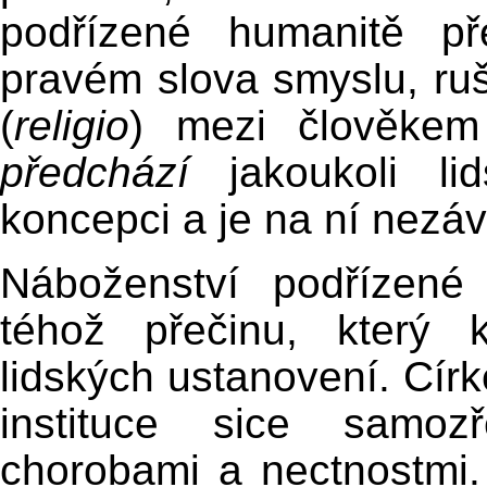
podřízené humanitě př
pravém slova smyslu, ruš
(
religio
) mezi člověke
předchází
jakoukoli li
koncepci a je na ní nezáv
Náboženství podřízené
téhož přečinu, který kr
lidských ustanovení. Círke
instituce sice samoz
chorobami a nectnostmi.