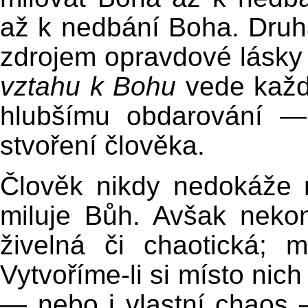
až k nedbání Boha. Druhá 
zdrojem opravdové lásky
vztahu k Bohu
vede každ
hlubšímu obdarování —
stvoření člověka.
Člověk nikdy nedokáže 
miluje Bůh. Avšak neko
živelná či chaotická; 
Vytvoříme-li si místo nic
— nebo i vlastní chaos