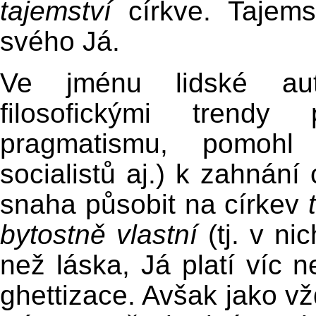
tajemství
církve. Tajems
svého Já.
Ve jménu lidské aut
filosofickými trendy
pragmatismu, pomohl 
socialistů aj.) k zahnání
snaha působit na církev
bytostně vlastní
(tj. v ni
než láska, Já platí víc n
ghettizace. Avšak jako vž