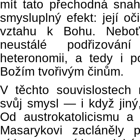
mít tato přechodná snaha
smysluplný efekt: její oč
vztahu k Bohu. Neboť
neustálé podřizován
heteronomii, a tedy i po
Božím tvořivým činům.
V těchto souvislostech
svůj smysl — i když jiný
Od austrokatolicismu a 
Masarykovi zacláněly 