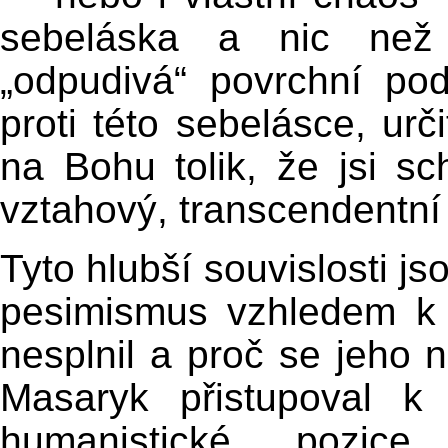
sebeláska a nic než
„odpudivá“ povrchní pod
proti této sebelásce, urč
na Bohu tolik, že jsi s
vztahový, transcendentn
Tyto hlubší souvislosti j
pesimismus vzhledem k b
nesplnil a proč se jeho 
Masaryk přistupoval k
humanistické pozice