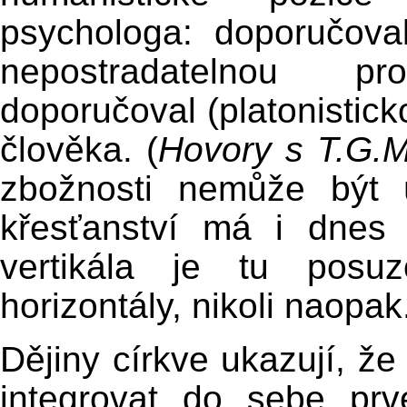
psychologa: doporučova
nepostradatelnou pr
doporučoval (platonistick
člověka. (
Hovory s T.G.M
zbožnosti nemůže být 
křesťanství má i dnes
vertikála je tu posu
horizontály, nikoli naopak
Dějiny církve ukazují, že
integrovat do sebe prv