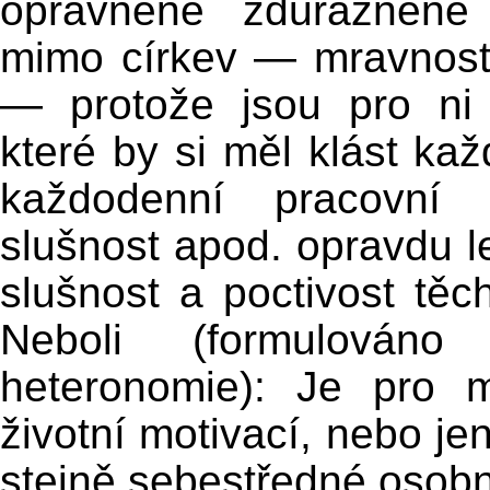
oprávněně zdůrazněné p
mimo církev — mravnost,
— protože jsou pro ni 
které by si měl klást kaž
každodenní pracovní 
slušnost apod. opravdu l
slušnost a poctivost těch
Neboli (formulován
heteronomie): Je pro 
životní motivací, nebo je
stejně sebestředné osobn