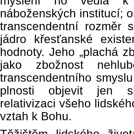
myšlení ho vedla k 
náboženských institucí; os
transcendentní rozměr sk
jádro křesťanské existe
hodnoty. Jeho „plachá z
jako zbožnost nehlu
transcendentního smyslu 
plnosti objevit jen s
relativizaci všeho lidské
vztah k Bohu.
Těžištěm lidského živo