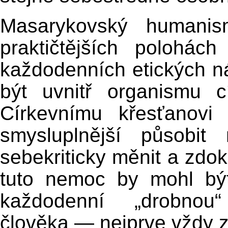
Masarykovský humani
praktičtějších polohác
každodenních etických 
být uvnitř organismu c
Církevnímu křesťanovi
smysluplnější působit
sebekriticky měnit a zd
tuto nemoc by mohl bý
každodenní „drobnou“
člověka — nejprve vždy 