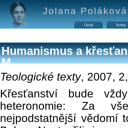
Jolana Poláková 
Úvod
Knihy
Humanismus a křesťanstv
M.
Teologické texty
, 2007, 2
Křesťanství bude vžd
heteronomie: Za v
nejpodstatnější vědomí 