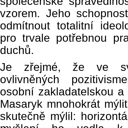
společenské spravedln
vzorem. Jeho schopnos
odmítnout totalitní ide
pro trvale potřebnou pr
duchů.
Je zřejmé, že ve svý
ovlivněných pozitivi
osobní zakladatelskou a
Masaryk mnohokrát mýlit,
skutečně mýlil: horizontá