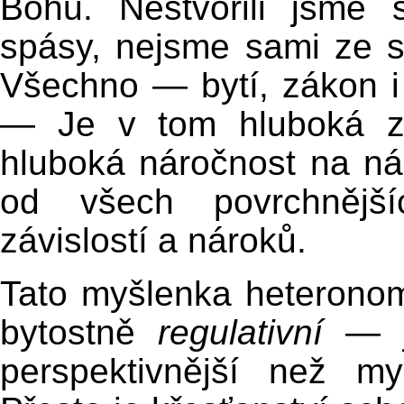
Bohu. Nestvořili jsme
spásy, nejsme sami ze s
Všechno — bytí, zákon i
— Je v tom hluboká zá
hluboká náročnost na ná
od všech povrchnějšíc
závislostí a nároků.
Tato myšlenka heterono
bytostně
regulativní
— je
perspektivnější než my