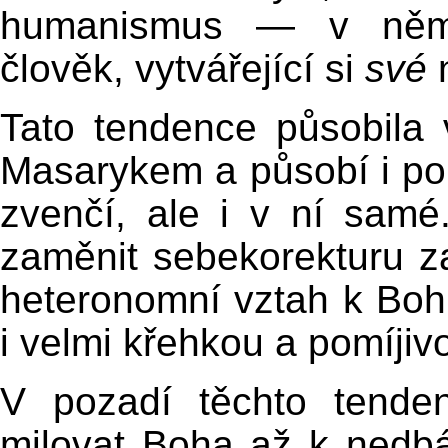
humanismus — v němž 
člověk, vytvářející si
své
n
Tato tendence působila 
Masarykem a působí i po
zvenčí, ale i v ní samé
zaměnit sebekorekturu za
heteronomní vztah k Boh
i velmi křehkou a pomíjiv
V pozadí těchto tenden
milovat Boha až k nedbá