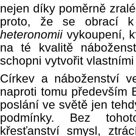
nejen díky poměrně zralé
proto, že se obrací k
heteronomii
vykoupení, k
na té kvalitě nábožens
schopni vytvořit vlastními 
Církev a náboženství v
naproti tomu především 
poslání ve světě jen tehdy
podmínky. Bez toho
křesťanství smysl, ztrá