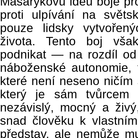
Masarykovu ideu boje pr
proti ulpívání na světs
pouze lidsky vytvořen
života. Tento boj vša
podnikat — na rozdíl o
náboženské autonomie, t
které není neseno ničím s
který je sám tvůrcem
nezávislý, mocný a živ
snad člověku k vlastním
představ, ale nemůže m