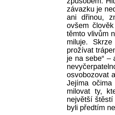
způsobem. Hlub
závazku je ned
ani dřinou, 
ovšem člověk
těmto vlivům n
miluje. Skrz
prožívat trápen
je na sebe“ – a
nevyčerpatel
osvobozovat a
Jejíma očima 
milovat ty, kt
největší štěst
byli předtím ne