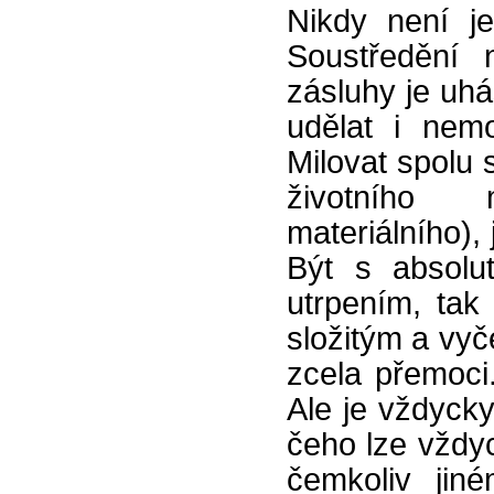
Nikdy není je
Soustředění
zásluhy je uh
udělat i nem
Milovat spolu 
životního 
materiálního)
Být s absolut
utrpením, tak 
složitým a vyč
zcela přemoci
Ale je vždycky
čeho lze vždyc
čemkoliv jiné