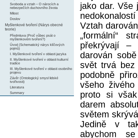
jako dar. Vše
Svoboda a vztah – O nárocích a
nebezpečích duchovního života
nedokonalostí
Milost
Doslov
Vztah darování
Myšlenkové tvoření (Nárys obecné
teorie)
„formální“ s
Předmluva (Proč vůbec psát o
myšlenkovém tvoření?)
překrývají –
Úvod (Schematický nárys klíčových
pojmů)
darován sobě
I. Myšlenkové tvoření v oblasti jazyka
II. Myšlenkové tvoření v oblasti kulturní
svět trvá bez
tradice
III. Myšlenkové tvoření v oblasti osobního
podobně přir
projevu
Závěr (Ontologický smysl lidské
tvořivosti)
všeho živého 
Literatura
proto si však
Summary
darem absolut
světem skrývá,
Jedině v ta
abychom s