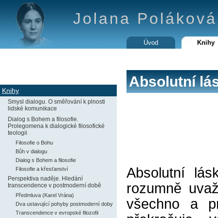
Jolana Poláková 
Úvod
Knihy
Absolutní lá
Knihy
Smysl dialogu. O směřování k plnosti
lidské komunikace
Dialog s Bohem a filosofie.
Prolegomena k dialogické filosofické
teologii
Filosofie o Bohu
Bůh v dialogu
Dialog s Bohem a filosofie
Absolutní l
Filosofie a křesťanství
Perspektiva naděje. Hledání
rozumně uvažo
transcendence v postmoderní době
Předmluva (Karel Vrána)
všechno a p
Dva ustavující pohyby postmoderní doby
Transcendence v evropské filozofii