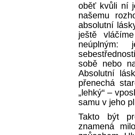
oběť kvůli ní 
našemu rozhod
absolutní lásk
ještě vláčím
neúplným: 
sebestřednosti
sobě nebo na
Absolutní lás
přenechá sta
„lehký“ – vpos
samu v jeho pln
Takto být pr
znamená milov