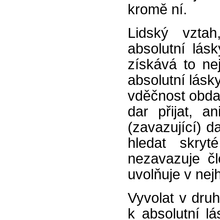
kromě ní.
Lidský vztah
absolutní lás
získává to ne
absolutní lásk
vděčnost obda
dar přijat, 
(zavazující) 
hledat skryt
nezavazuje čl
uvolňuje v nej
Vyvolat v dru
k absolutní lá