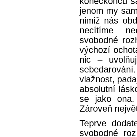
koneckonců sa
jenom my sami
nimiž nás obd
necítíme n
svobodné rozh
výchozí ochot
nic – uvolňu
sebedarování.
vlažnost, padaj
absolutní lásk
se jako ona.
Zároveň největ
Teprve dodat
svobodné roz