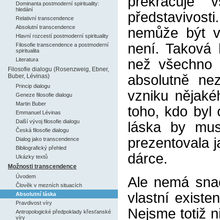
překračuje
Dominanta postmoderní spirituality:
hledání
představivost
Relativní transcendence
Absolutní transcendence
nemůže být vě
Hlavní rozcestí postmoderní spirituality
není. Taková
Filosofie transcendence a postmoderní
spiritualita
Literatura
než všechno 
Filosofie dialogu (Rosenzweig, Ebner,
absolutně ne
Buber, Lévinas)
Princip dialogu
vzniku nějaké
Geneze filosofie dialogu
Martin Buber
toho, kdo byl 
Emmanuel Lévinas
Další vývoj filosofie dialogu
láska by mus
Česká filosofie dialogu
prezentovala j
Dialog jako transcendence
Bibliografický přehled
dárce.
Ukázky textů
Možnosti transcendence
Úvodem
Ale nemá snad
Člověk v mezních situacích
vlastní exist
Absolutní láska
Pravdivost víry
Nejsme totiž n
Antropologické předpoklady křesťanské
víry