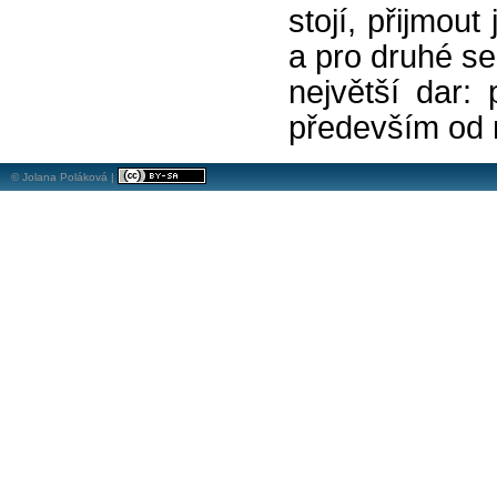
stojí, přijmou
a pro druhé se
největší dar:
především od 
© Jolana Poláková |