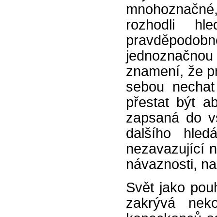
mnohoznačné,
rozhodli hl
pravděpodobnou
jednoznačno
znamení, že pr
sebou nechat
přestat být ab
zapsaná do v
dalšího hled
nezavazující n
návaznosti, na
Svět jako pou
zakrývá neko