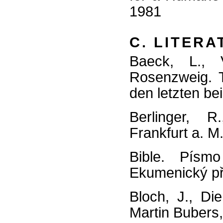
1981
C. LITER
Baeck, L.,
Rosenzweig. T
den letzten be
Berlinger, R
Frankfurt a. M
Bible. Písm
Ekumenický př
Bloch, J., Di
Martin Bubers