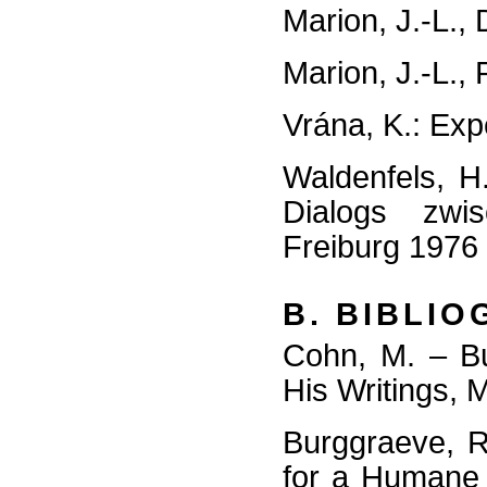
Marion, J.-L., 
Marion, J.-L.,
Vrána, K.: Exp
Waldenfels, H
Dialogs zwi
Freiburg 1976
B. BIBLIO
Cohn, M. – Bu
His Writings,
Burggraeve, R
for a Humane 