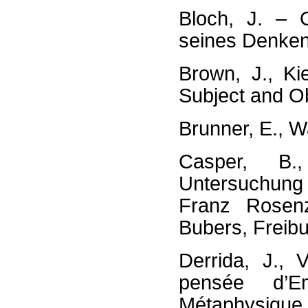
Bloch, J. – G
seines Denken
Brown, J., Ki
Subject and O
Brunner, E., W
Casper, B.
Untersuchung 
Franz Rosenz
Bubers, Freibu
Derrida, J., 
pensée d’E
Métaphysique 