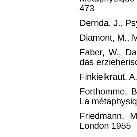
473
Derrida, J., P
Diamont, M., 
Faber, W., Da
das erzieheris
Finkielkraut, 
Forthomme, B.
La métaphysiq
Friedmann, M.
London 1955