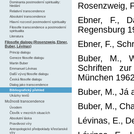
Dominanta postmoderní spirituality:
Rosenzweig, F
hledání
Relativní transcendence
Absolutní transcendence
Ebner, F., D
Hlavní rozcestí postmoderní spirituality
Regensburg 1
Filosofie transcendence a postmoderní
spiritualita
Literatura
Ebner, F., Sch
Filosofie dialogu (Rosenzweig, Ebner,
Buber, Lévinas)
Princip dialogu
Buber, M., We
Geneze filosofie dialogu
Martin Buber
Schriften zu
Emmanuel Lévinas
Další vývoj filosofie dialogu
München 1962
Česká filosofie dialogu
Dialog jako transcendence
Buber, M., Já 
Bibliografický přehled
Ukázky textů
Možnosti transcendence
Buber, M., Ch
Úvodem
Člověk v mezních situacích
Lévinas, E., De
Absolutní láska
Pravdivost víry
Antropologické předpoklady křesťanské
víry