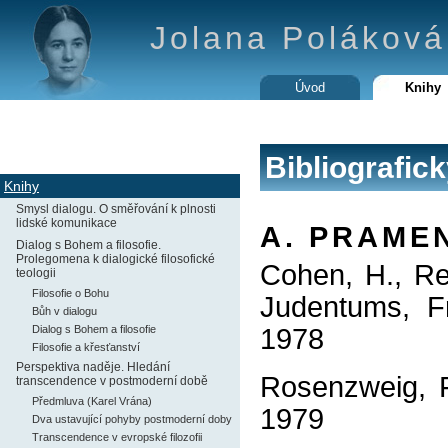
Jolana Poláková 
Úvod
Knihy
Bibliografic
Knihy
Smysl dialogu. O směřování k plnosti
lidské komunikace
A. PRAME
Dialog s Bohem a filosofie.
Prolegomena k dialogické filosofické
Cohen, H., Re
teologii
Filosofie o Bohu
Judentums, Fr
Bůh v dialogu
Dialog s Bohem a filosofie
1978
Filosofie a křesťanství
Perspektiva naděje. Hledání
Rosenzweig, F
transcendence v postmoderní době
Předmluva (Karel Vrána)
1979
Dva ustavující pohyby postmoderní doby
Transcendence v evropské filozofii