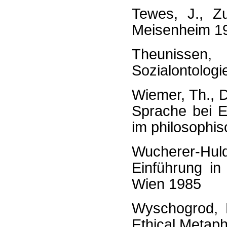
Tewes, J., Z
Meisenheim 1
Theunissen
Sozialontologi
Wiemer, Th., 
Sprache bei E
im philosophi
Wucherer-Huld
Einführung i
Wien 1985
Wyschogrod, 
Ethical Metap