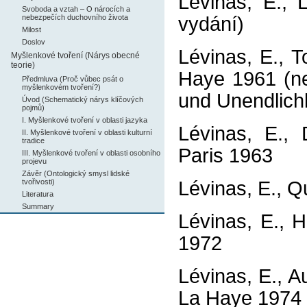
Lévinas, E., 
Svoboda a vztah – O nárocích a
nebezpečích duchovního života
vydání)
Milost
Doslov
Lévinas, E., To
Myšlenkové tvoření (Nárys obecné
teorie)
Haye 1961 (nej
Předmluva (Proč vůbec psát o
myšlenkovém tvoření?)
und Unendlich
Úvod (Schematický nárys klíčových
pojmů)
I. Myšlenkové tvoření v oblasti jazyka
Lévinas, E., D
II. Myšlenkové tvoření v oblasti kulturní
tradice
Paris 1963
III. Myšlenkové tvoření v oblasti osobního
projevu
Závěr (Ontologický smysl lidské
tvořivosti)
Lévinas, E., Q
Literatura
Summary
Lévinas, E., 
1972
Lévinas, E., A
La Haye 1974