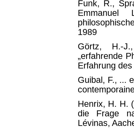
Funk, R., Sp
Emmanuel L
philosophisc
1989
Görtz, H.-J
„erfahrende P
Erfahrung des
Guibal, F., ..
contemporaine
Henrix, H. H. 
die Frage 
Lévinas, Aach