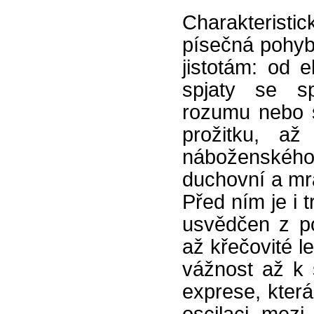
Charakteristi
písečná pohybl
jistotám: od e
spjaty se sp
rozumu nebo s
prožitku, až
náboženskéh
duchovní a mra
Před ním je i 
usvědčen z p
až křečovité l
vážnost až k 
exprese, která