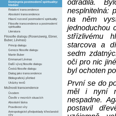
odradila. B
Dominanta postmoderní spirituality:
hledání
nesplnitelná: 
Relativní transcendence
Absolutní transcendence
na něm vysta
Hlavní rozcestí postmoderní spirituality
Filosofie transcendence a postmoderní
jednoduchou c
spiritualita
Literatura
střízlivému 
Filosofie dialogu (Rosenzweig, Ebner,
Buber, Lévinas)
starcova a d
Princip dialogu
Geneze filosofie dialogu
sedm zdatných
Martin Buber
Emmanuel Lévinas
oči pro nic ji
Další vývoj filosofie dialogu
byl ochoten pod
Česká filosofie dialogu
Dialog jako transcendence
Bibliografický přehled
První se do po
Ukázky textů
Možnosti transcendence
měl i nyní n
Úvodem
nespadne. Ag
Člověk v mezních situacích
Absolutní láska
postavil dře
Pravdivost víry
Antropologické předpoklady křesťanské
víry