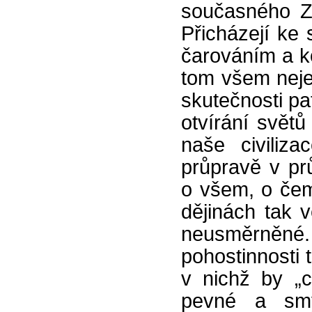
současného Z
Přicházejí ke 
čarováním a k
tom všem nejen
skutečnosti pa
otvírání svět
naše civiliz
průpravě v pr
o všem, o čem
dějinách tak 
neusměrněné.
pohostinnosti 
v nichž by „c
pevné a smys