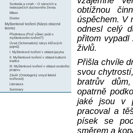
vzájemně ve
Svoboda a vztah – O nárocích a
obtížnou činn
nebezpečích duchovního života
Milost
úspěchem. V n
Doslov
Myšlenkové tvoření (Nárys obecné
odnesl celý 
teorie)
Předmluva (Proč vůbec psát o
přitom vypadl
myšlenkovém tvoření?)
Úvod (Schematický nárys klíčových
živlů.
pojmů)
I. Myšlenkové tvoření v oblasti jazyka
II. Myšlenkové tvoření v oblasti kulturní
Přišla chvíle 
tradice
III. Myšlenkové tvoření v oblasti osobního
svou chytrostí,
projevu
Závěr (Ontologický smysl lidské
tvořivosti)
bratrův dům,
Literatura
opatrně podko
Summary
jaké jsou v 
pracoval a tě
písek se po
směrem a kopaj