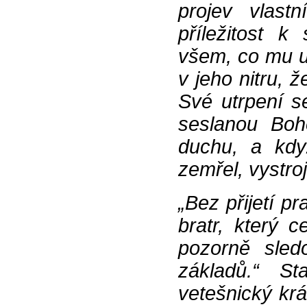
projev vlast
příležitost k
všem, co mu u
v jeho nitru, 
Své utrpení s
seslanou Boh
duchu, a kdy
zemřel, vystroj
„Bez přijetí p
bratr, který 
pozorně sled
základů.“ S
vetešnický krá