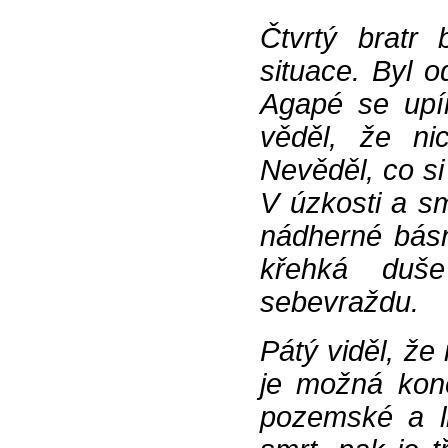
Čtvrtý bratr 
situace. Byl 
Agapé se upí
věděl, že nic
Nevěděl, co si
V úzkosti a sm
nádherné básn
křehká duše
sebevraždu.
Pátý viděl, že
je možná kone
pozemské a l