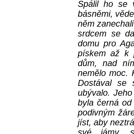
Spálil ho se 
básněmi, věde
něm zanechali 
srdcem se da
domu pro Aga
pískem až k 
dům, nad ním
nemělo moc. K
Dostával se s
ubývalo. Jeho
byla černá od 
podivným žáre
jíst, aby neztr
své jámy, 