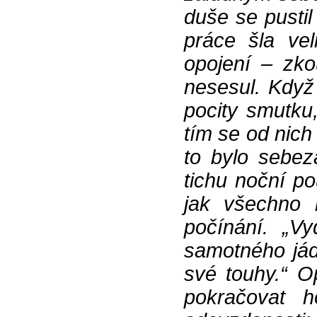
duše se pustil
práce šla ve
opojení – zko
nesesul. Když
pocity smutku
tím se od nich
to bylo sebez
tichu noční po
jak všechno 
počínání. „V
samotného jád
své touhy.“ O
pokračovat h