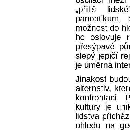
oscilaci mezi
„příliš lids
panoptikum, 
možnost do hlou
ho oslovuje 
přesýpavé pů
slepý jepičí r
je úměrná inten
Jinakost budou
alternativ, kt
konfrontaci. 
kultury je un
lidstva přichá
ohledu na geo