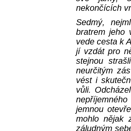
nekončících vr
Sedmý, nejml
bratrem jeho 
vede cesta k A
jí vzdát pro 
stejnou straš
neurčitým zás
vést i skutečn
vůli. Odcháze
nepříjemného 
jemnou otevře
mohlo nějak 
záludným sebe