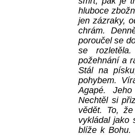
smrt, pak je 
hluboce zbožn
jen zázraky, o
chrám. Denně 
poroučel se do
se rozletěla
požehnání a r
Stál na písku
pohybem. Vír
Agapé. Jeho 
Nechtěl si při
vědět. To, že
vykládal jako 
blíže k Bohu.