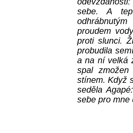
odevzdanosti: 
sebe. A te
odhrábnutým 
proudem vody.
proti slunci.
probudila sem
a na ní velká
spal zmožen 
stínem. Když s
seděla Agapé: 
sebe pro mne 