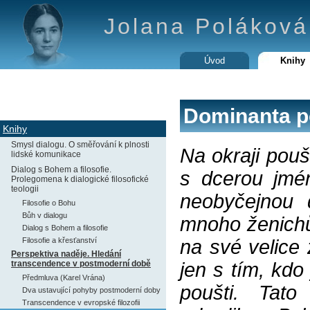
Jolana Poláková 
Úvod
Knihy
Dominanta po
Knihy
Smysl dialogu. O směřování k plnosti
Na okraji pouš
lidské komunikace
Dialog s Bohem a filosofie.
s dcerou jmén
Prolegomena k dialogické filosofické
teologii
neobyčejnou 
Filosofie o Bohu
Bůh v dialogu
mnoho ženichů
Dialog s Bohem a filosofie
Filosofie a křesťanství
na své velice 
Perspektiva naděje. Hledání
transcendence v postmoderní době
jen s tím, kdo
Předmluva (Karel Vrána)
poušti. Tato
Dva ustavující pohyby postmoderní doby
Transcendence v evropské filozofii