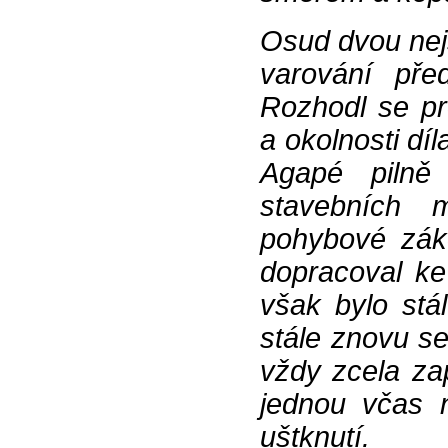
Osud dvou nejs
varování pře
Rozhodl se p
a okolnosti d
Agapé pilně 
stavebních m
pohybové záko
dopracoval ke 
však bylo stá
stále znovu se
vždy zcela zap
jednou včas 
uštknutí.