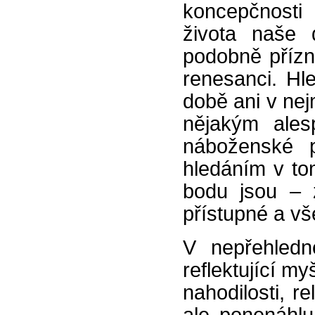
koncepčnosti
života naše
podobně přízn
renesanci. Hl
době ani v ne
nějakým ales
náboženské p
hledáním v to
bodu jsou – 
přístupné a v
V nepřehledn
reflektující m
nahodilosti, re