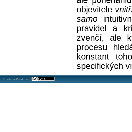
ale ponenáhlu
objevitele
vnit
samo
intuiti
pravidel a kr
zvenčí, ale k
procesu hled
konstant toh
specifických vn
© Jolana Poláková |