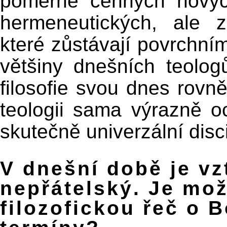
poměrně cenných novýc
hermeneutických, ale z
které zůstávají povrchní
většiny dnešních teolog
filosofie svou dnes rovn
teologii sama výrazně oc
skutečně univerzální disci
V dnešní době je vz
nepřátelský. Je mo
filozofickou řeč o 