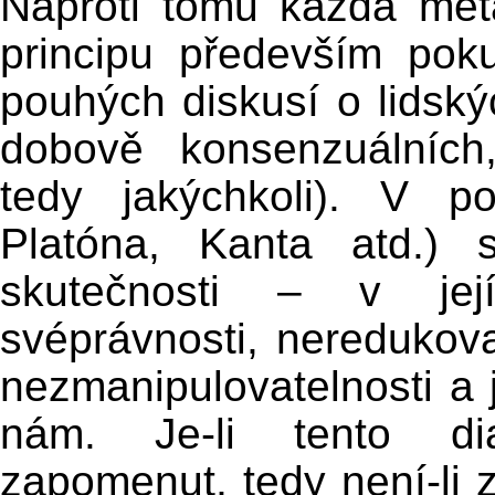
Naproti tomu každá met
principu především poku
pouhých diskusí o lidský
dobově konsenzuálních,
tedy jakýchkoli). V p
Platóna, Kanta atd.) 
skutečnosti – v její 
svéprávnosti, neredukovat
nezmanipulovatelnosti a j
nám. Je-li tento dia
zapomenut, tedy není-li 