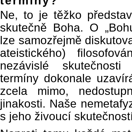
termíny?
Ne, to je těžko předsta
skutečně Boha. O „Bohu
lze samozřejmě diskutovat
ateistického) filosof
nezávislé skutečnosti
termíny dokonale uzaví
zcela mimo, nedostup
jinakosti. Naše nemetafyz
s jeho živoucí skutečností