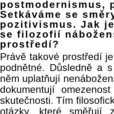
postmodernismus, p
Setkáváme se směry
pozitivismus. Jak j
se filozofií nábože
prostředí?
Právě takové prostředí je 
podnětné. Důsledně a s
něm uplatňují nenábožens
dokumentují omezenost 
skutečnosti. Tím filosofic
otázky, které směřují