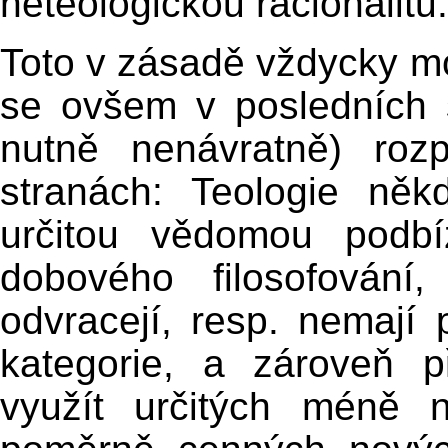
neteologickou racionalitu.
Toto v zásadě vždycky mo
se ovšem v posledních s
nutně nenávratně) ro
stranách: Teologie něk
určitou vědomou podbí
dobového filosofován
odvracejí, resp. nemají 
kategorie, a zároveň 
využít určitých méně 