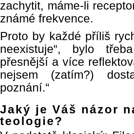
zachytit, máme-li recept
známé frekvence.
Proto by každé příliš rych
neexistuje“, bylo tře
přesnější a více reflekto
nejsem (zatím?) dost
poznání.“
Jaký je Váš názor na
teologie?