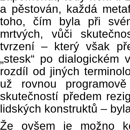
a pěstován, každá meta
toho, čím byla při své
mrtvých, vůči skutečn
tvrzení – který však p
„stesk“ po dialogickém 
rozdíl od jiných terminol
už rovnou programově 
skutečností předem rezi
lidských konstruktů – by
Že ovšem je možno kdy