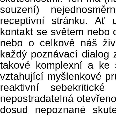
souzení) nejednosmě
receptivní stránku. Ať
kontakt se světem nebo 
nebo o celkově náš živo
každý poznávací dialog z
takové komplexní a ke 
vztahující myšlenkové prů
reaktivní sebekritick
nepostradatelná otevřen
dosud nepoznané skute