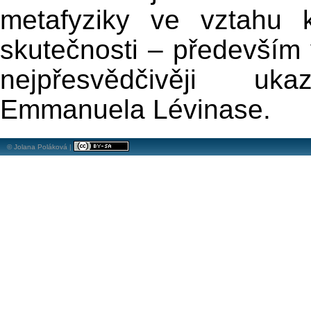
metafyziky ve vztahu k
skutečnosti – především
nejpřesvědčivěji uka
Emmanuela Lévinase.
© Jolana Poláková |