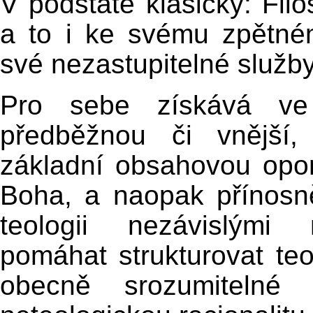
V podstatě klasický: Fil
a to i ke svému zpětném
své nezastupitelné služby
Pro sebe získává ve 
předběžnou či vnější,
základní obsahovou opor
Boha, a naopak přínosn
teologii nezávislými 
pomáhat strukturovat teo
obecně srozumiteln