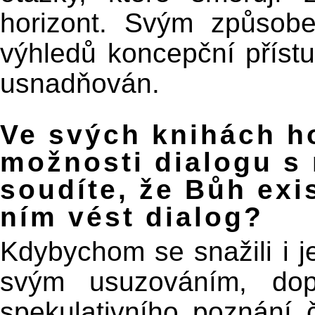
horizont. Svým způsobe
výhledů koncepční příst
usnadňován.
Ve svých knihách h
možnosti dialogu s
soudíte, že Bůh exi
ním vést dialog?
Kdybychom se snažili i 
svým usuzováním, dop
spekulativního poznání 