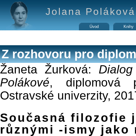
Jolana Poláková 
Úvod
Knihy
Z rozhovoru pro diplom
Žaneta Žurková:
Dialog
Polákové
, diplomová p
Ostravské univerzity, 201
Současná filozofie 
různými -ismy jako 