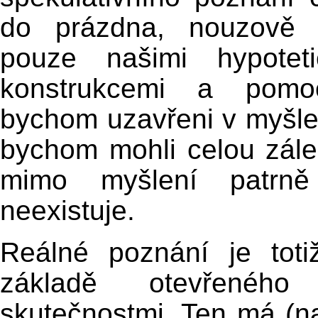
do prázdna, nouzově 
pouze našimi hypoteti
konstrukcemi a pomoc
bychom uzavřeni v myšl
bychom mohli celou záleži
mimo myšlení patrně
neexistuje.
Reálné poznání je tot
základě otevřeného
skutečnostmi. Ten má (n