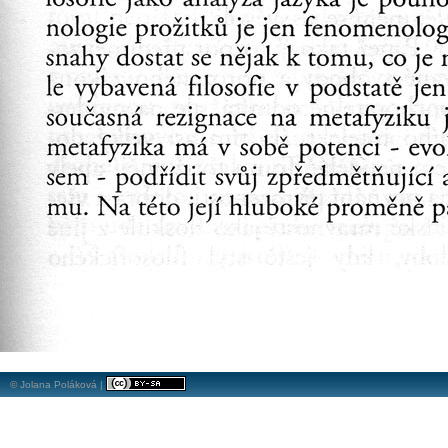
© Jolana Poláková |