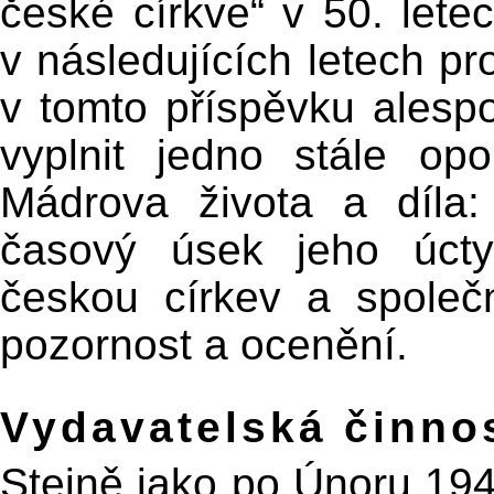
české církve“ v 50. lete
v následujících letech pr
v tomto příspěvku alesp
vyplnit jedno stále o
Mádrova života a díla: 
časový úsek jeho úct
českou církev a společn
pozornost a ocenění.
Vydavatelská činno
Stejně jako po Únoru 194