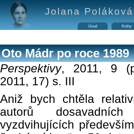
Jolana Poláková 
Úvod
Knihy
Oto Mádr po roce 1989
Perspektivy
, 2011, 9 (
2011, 17) s. III
Aniž bych chtěla relati
autorů dosavadních
vyzdvihujících především