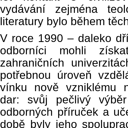
vydávání zejména teol
literatury bylo během těc
V roce 1990 – daleko dří
odborníci mohli získa
zahraničních univerzit
potřebnou úroveň vzděl
vínku nově vzniklému n
dar: svůj pečlivý výběr
odborných příruček a uče
době byly jeho spolupra