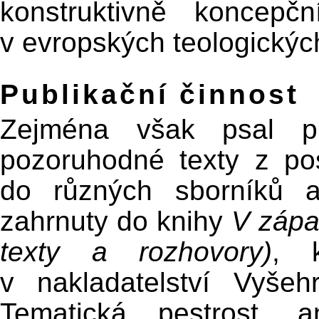
konstruktivně koncepč
v evropských teologickýc
Publikační činnost
Zejména však psal p
pozoruhodné texty z pos
do různých sborníků a
zahrnuty do knihy
V zápa
texty a rozhovory)
, 
v nakladatelství Vyšeh
Tematická pestrost, a