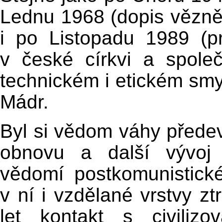
Lednu 1968 (dopis vězně
i po Listopadu 1989 (p
v české církvi a spole
technickém i etickém smys
Mádr.
Byl si vědom váhy předev
obnovu a další vývoj 
vědomí postkomunistické
v ní i vzdělané vrstvy ztr
let kontakt s civili