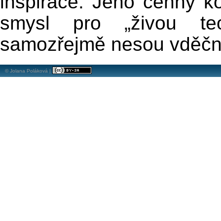
inspirace. Jeho cenný 
smysl pro „živou t
samozřejmě nesou vděčn
© Jolana Poláková |