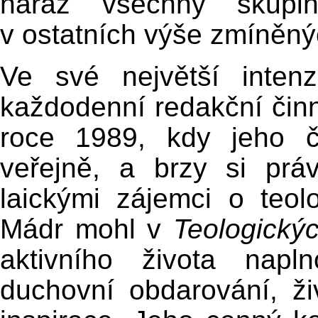
naráz všechny skupin
v ostatních výše zmíněný
Ve své největší inten
každodenní redakční činn
roce 1989, kdy jeho č
veřejně, a brzy si prá
laickými zájemci o teo
Mádr mohl v
Teologický
aktivního života napl
duchovní obdarování, ži