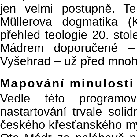
jen velmi postupně. Te
Müllerova dogmatika (
přehled teologie 20. stol
Mádrem doporučené – 
Vyšehrad – už před mnoha
Mapování minulosti
Vedle této programo
nastartování trvale soli
českého křesťanského my