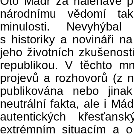
Oto Mádr za naléhavě p
národnímu vědomí tak
minulosti. Nevyhýbal
s historiky a novináři n
jeho životních zkušeností
republikou. V těchto m
projevů a rozhovorů (z n
publikována nebo jinak
neutrální fakta, ale i Má
autentických křesťans
extrémním situacím a o 