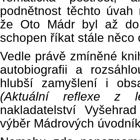
podnětnost těchto úvah
že Oto Mádr byl až do 
schopen říkat stále něco
Vedle právě zmíněné kni
autobiografii a rozsáhlou
hlubší zamyšlení i ob
(Aktuální reflexe z 
nakladatelství Vyšehra
výběr Mádrových úvodní