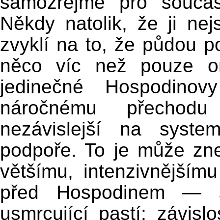
samozřejmě pro součas
Někdy natolik, že ji nej
zvyklí na to, že půdou p
něco víc než pouze on
jedinečné Hospodinov
náročnému přechodu
nezávislejší na syste
podpoře. To je může znej
většímu, intenzivnějším
před Hospodinem — s
usmrcující pastí: závisl