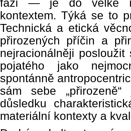
fázi — je do velké m
kontextem. Týká se to pr
Technická a etická věcn
přirozených příčin a p
nejracionálněji posloužit
pojatého jako nejmocn
spontánně antropocentrick
sám sebe „přirozeně“ 
důsledku charakteristic
materiální kontexty a kvali