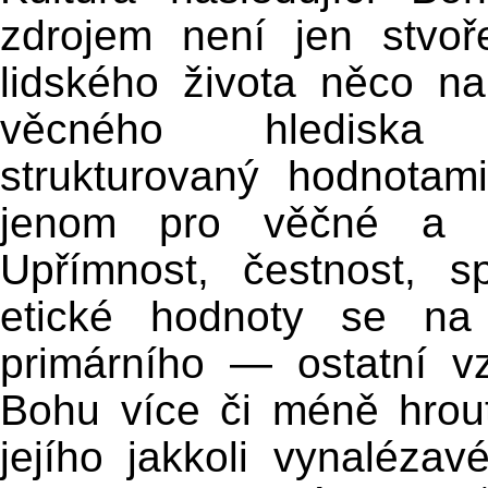
zdrojem není jen stvo
lidského života něco n
věcného hlediska n
strukturovaný hodnotam
jenom pro věčné a s
Upřímnost, čestnost, sp
etické hodnoty se na
primárního — ostatní 
Bohu více či méně hrout
jejího jakkoli vynaléza