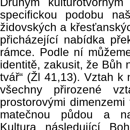
Druhým kulturotvorným 
specifickou podobu naš
židovských a křesťanskýc
přicházející nabídka př
rámce. Podle ní můžeme
identitě, zakusit, že Bůh
tvář“ (Žl 41,13). Vztah k
všechny přirozené vz
prostorovými dimenzemi t
matečnou půdou a naš
Kultura následující Bo