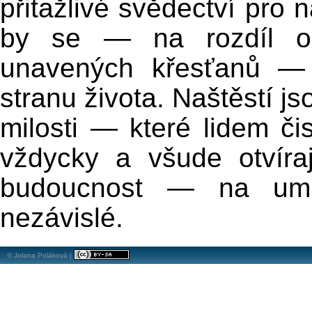
přitažlivé svědectví pro n
by se — na rozdíl o
unavených křesťanů — č
stranu života. Naštěstí j
milosti — které lidem či
vždycky a všude otvíraj
budoucnost — na umrtv
nezávislé.
© Jolana Poláková |