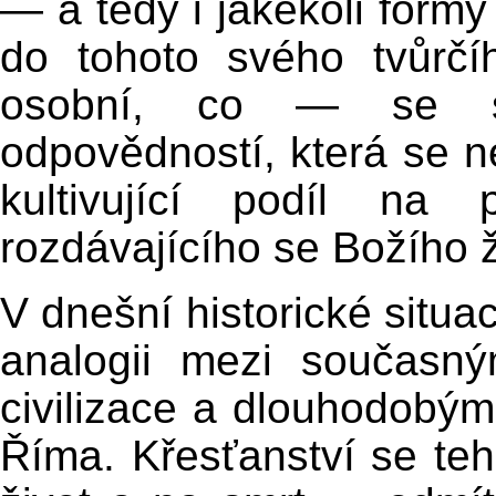
— a tedy i jakékoli form
do tohoto svého tvůrčí
osobní, co — se s
odpovědností, která se 
kultivující podíl na p
rozdávajícího se Božího ž
V dnešní historické situa
analogii mezi současný
civilizace a dlouhodobý
Říma. Křesťanství se t