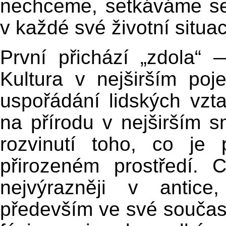
nechceme, setkáváme se 
v každé své životní situac
První přichází „zdola“ 
Kultura v nejširším poj
uspořádání lidských vzt
na přírodu v nejširším 
rozvinutí toho, co je
přirozeném prostředí. 
nejvýrazněji v antice
především ve své součas