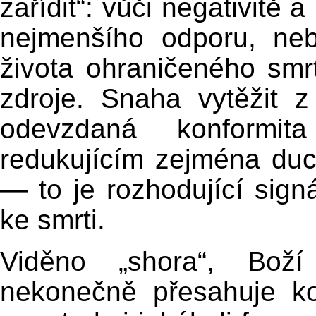
zařídit“: vůči negativitě 
nejmenšího odporu, neb
života ohraničeného smrt
zdroje. Snaha vytěžit 
odevzdaná konformit
redukujícím zejména duch
— to je rozhodující signá
ke smrti.
Viděno „shora“, Boží s
nekonečně přesahuje ko