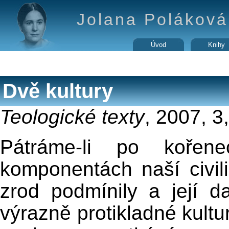
Jolana Poláková 
Úvod
Knihy
Dvě kultury
Teologické texty
, 2007, 3
Pátráme-li po kořene
komponentách naší civili
zrod podmínily a její da
výrazně protikladné kultu