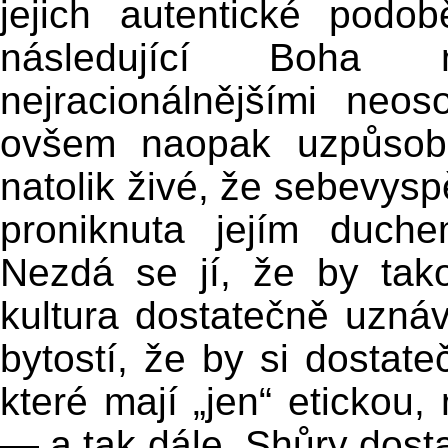
jejich autentické podob
následující Boha n
nejracionálnějšími neo
ovšem naopak uzpůsobit
natolik živé, že sebevyspě
proniknuta jejím duchem
Nezdá se jí, že by tak
kultura dostatečně uznáv
bytostí, že by si dostate
které mají „jen“ etickou,
— a tak dále. Shůry dosta