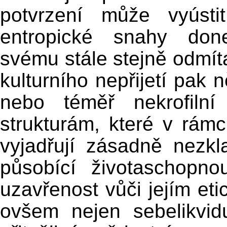
potvrzení může vyústi
entropické snahy don
svému stále stejně odmít
kulturního nepřijetí pak
nebo téměř nekrofilní
strukturám, které v rámc
vyjadřují zásadně nezk
působící životaschopnou
uzavřenost vůči jejím e
ovšem nejen sebelikvidu