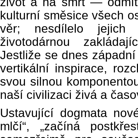
život a na smrt — odmít
kulturní směsice všech o
věr; nesdílelo jejich
životodárnou zakládaj
Jestliže se dnes západní
vertikální inspirace, ro
svou silnou komponentou,
naší civilizaci živá a časo
Ustavující dogmata nové
mlčí“, „začíná postkř