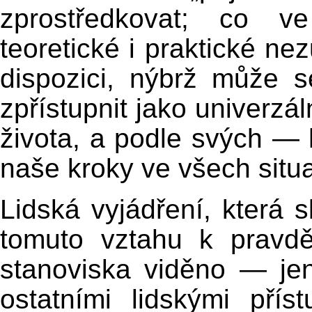
zprostředkovat; co v
teoretické i praktické ne
dispozici, nýbrž může
zpřístupnit jako univerzál
života, a podle svých —
naše kroky ve všech situ
Lidská vyjádření, která s
tomuto vztahu k pravd
stanoviska viděno — je
ostatními lidskými pří