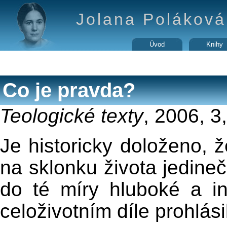
Jolana Poláková 
Úvod
Knihy
Co je pravda?
Teologické texty
, 2006, 3
Je historicky doloženo, 
na sklonku života jedin
do té míry hluboké a i
celoživotním díle prohlási