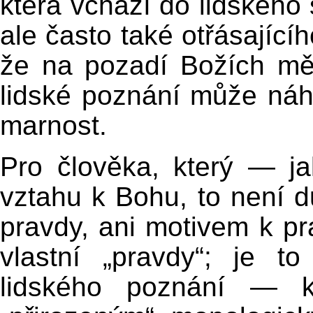
která vchází do lidského 
ale často také otřásající
že na pozadí Božích měří
lidské poznání může náhl
marnost.
Pro člověka, který — j
vztahu k Bohu, to není 
pravdy, ani motivem k p
vlastní „pravdy“; je t
lidského poznání — k