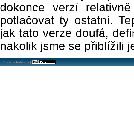
dokonce verzí relativn
potlačovat ty ostatní. Te
jak tato verze doufá, defi
nakolik jsme se přiblížili 
© Jolana Poláková |