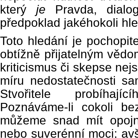
který
je
Pravda, dialog
předpoklad jakéhokoli hl
Toto hledání je pochopit
obtížně přijatelným vědom
kriticismus či skepse nej
míru nedostatečnosti sa
Stvořitele probíhají
Poznáváme-li cokoli be
můžeme snad mít opojno
nebo suverénní moci; avša