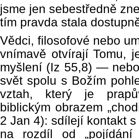
jsme jen sebestředně zne
tím pravda stala dostupně
Vědci, filosofové nebo um
vnímavě otvírají Tomu, j
myšlení (Iz 55,8) — nebo i
svět spolu s Božím pohle
vztah, který je prap
biblickým obrazem „chodit
2 Jan 4): sdílejí kontakt 
na rozdíl od „pojídá