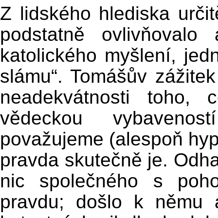
Z lidského hlediska určitě
podstatně ovlivňovalo 
katolického myšlení, jed
slámu“. Tomášův zážitek
neadekvátnosti toho,
vědeckou vybaveno
považujeme (alespoň hypo
pravda skutečně je. Odh
nic společného s poho
pravdu; došlo k němu 