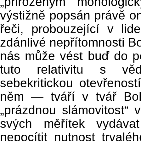
„přirozeným“ monologic
výstižně popsán právě o
řeči, probouzející v li
zdánlivé nepřítomnosti B
nás může vést buď do p
tuto relativitu s vě
sebekritickou otevřenos
něm — tváří v tvář B
„prázdnou slámovitost“ 
svých měřítek vydáv
nepocítit nutnost trvaléh