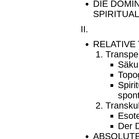
DIE DOMI
SPIRITUAL
II.
RELATIVE
Transper
Säkul
Topog
Spiri
spont
Transkul
Esote
Der 
ABSOLUT