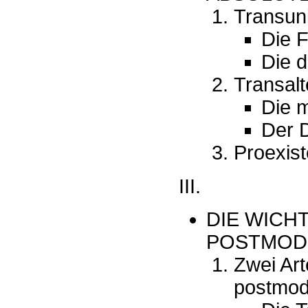
Transuni
Die F
Die 
Transalte
Die m
Der D
Proexis
III.
DIE WICH
POSTMODE
Zwei Art
postmod