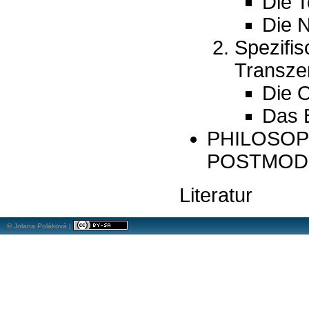
Die T
Die 
Spezifi
Transze
Die O
Das B
PHILOSOP
POSTMODE
Literatur
© Jolana Poláková |