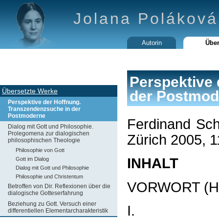
Jolana Poláková
Autorin
Über
Perspektive 
Übersetzte Werke
der Postmod
Perspektive der Hoffnung.
Transzendenzsuche in der
Postmoderne
Ferdinand Sc
Dialog mit Gott und Philosophie.
Prolegomena zur dialogischen
Zürich 2005, 
philosophischen Theologie
Philosophie von Gott
INHALT
Gott im Dialog
Dialog mit Gott und Philosophie
Philosophie und Christentum
VORWORT (H
Betroffen von Dir. Reflexionen über die
dialogische Gotteserfahrung
Beziehung zu Gott. Versuch einer
I.
differentiellen Elementarcharakteristik