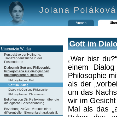
Jolana Poláková
Autorin
Über
Gott im Dial
Übersetzte Werke
Perspektive der Hoffnung.
„Wer bist du?
Transzendenzsuche in der
Postmoderne
einem Dialog 
Dialog mit Gott und Philosophie.
Prolegomena zur dialogischen
Philosophie mi
philosophischen Theologie
Philosophie von Gott
als der „vorb
Gott im Dialog
Dialog mit Gott und Philosophie
um das Nachsp
Philosophie und Christentum
wir im Gesich
Betroffen von Dir. Reflexionen über die
dialogische Gotteserfahrung
Mal als das „
Beziehung zu Gott. Versuch einer
differentiellen Elementarcharakteristik