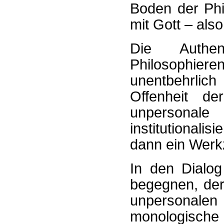
Boden der Phil
mit Gott – als
Die Authen
Philosophie
unentbehrlic
Offenheit d
unpersonale
institutionali
dann ein Werk
In den Dialo
begegnen, der
unpersonal
monologisch