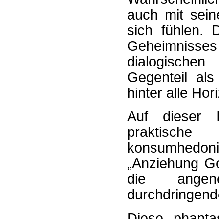
auch mit sein
sich fühlen. 
Geheimnisse
dialogischen
Gegenteil als
hinter alle Hor
Auf dieser 
praktisch
konsumhedonis
„Anziehung Got
die angene
durchdringend
Diese phanta