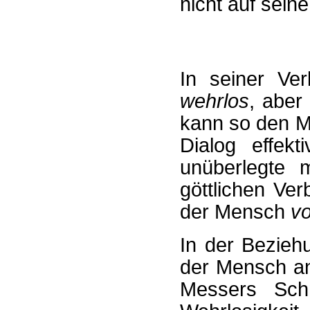
nicht auf sein
In seiner Ve
wehrlos
, abe
kann so den M
Dialog effek
unüberlegte 
göttlichen Ver
der Mensch
vo
In der Beziehu
der Mensch an
Messers Schn