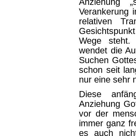
Anziehung „s
Verankerung i
relativen T
Gesichtspunkt
Wege steht. 
wendet die Au
Suchen Gottes
schon seit lan
nur eine sehr n
Diese anfän
Anziehung Got
vor der mens
immer ganz fr
es auch nich