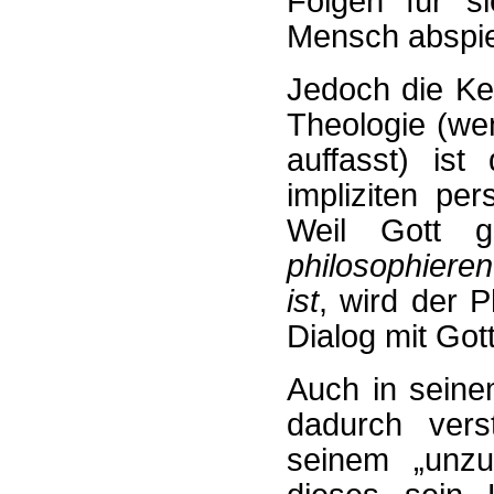
Folgen für s
Mensch abspie
Jedoch die Ke
Theologie (we
auffasst) is
impliziten pe
Weil Gott 
philosophiere
ist
, wird der 
Dialog mit Go
Auch in seine
dadurch vers
seinem „unzu