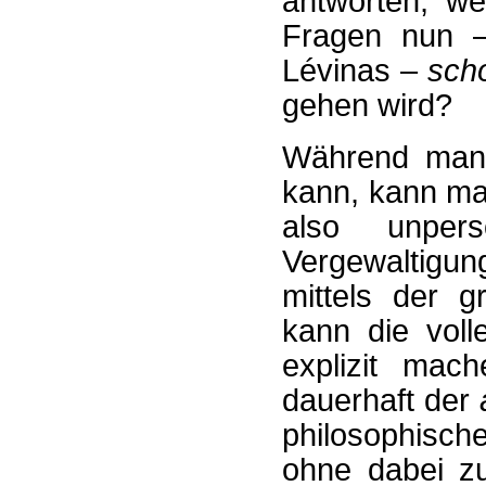
antworten, w
Fragen nun –
Lévinas –
scho
gehen wird?
Während ma
kann, kann ma
also unpers
Vergewaltigu
mittels der 
kann die volle
explizit mac
dauerhaft der
philosophisch
ohne dabei zu