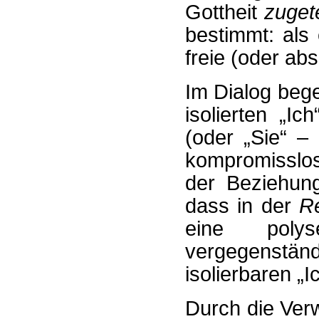
Gottheit
zugete
bestimmt: als
freie (oder ab
Im Dialog beg
isolierten „I
(oder „Sie“ – 
kompromisslos
der Beziehun
dass in der
R
eine poly
vergegenstä
isolierbaren „I
Durch die Verw