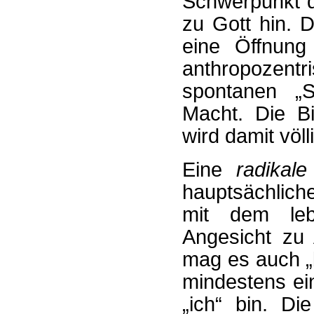
Schwerpunkt 
zu Gott hin. 
eine Öffnung
anthropozen
spontanen „S
Macht. Die Bi
wird damit völl
Eine
radikal
hauptsächliche
mit dem leb
Angesicht zu
mag es auch „
mindestens ei
„ich“ bin. Di