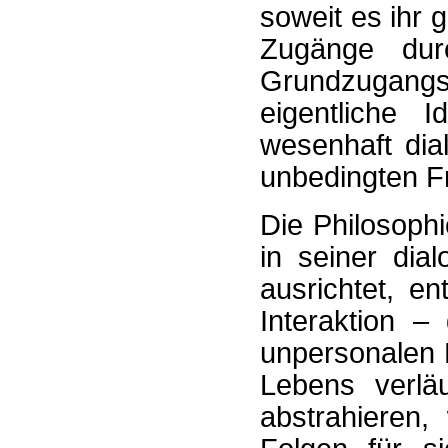
soweit es ihr g
Zugänge durc
Grundzugangs
eigentliche I
wesenhaft dia
unbedingten F
Die Philosophi
in seiner di
ausrichtet, e
Interaktion –
unpersonalen K
Lebens verlä
abstrahieren,