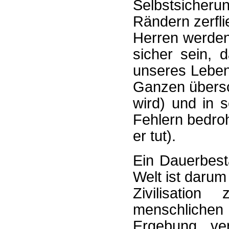
Selbstsicher
Rändern zerfli
Herren werden
sicher sein, 
unseres Leben
Ganzen übersc
wird) und in 
Fehlern bedro
er tut).
Ein Dauerbest
Welt ist darum
Zivilisatio
menschlichen
Ergebung ver