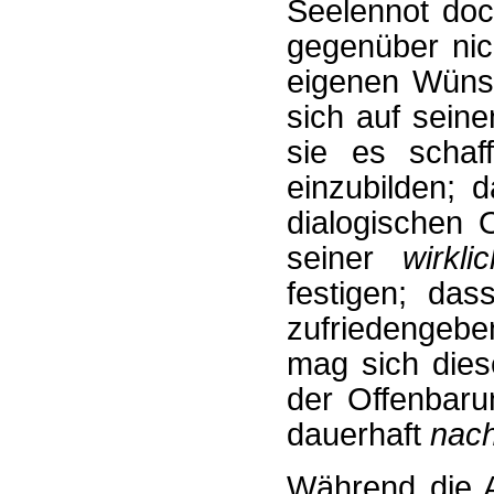
Seelennot doc
gegenüber nich
eigenen Wünsc
sich auf sein
sie es schaf
einzubilden; 
dialogischen 
seiner
wirkli
festigen; das
zufriedengebe
mag sich diese
der Offenbaru
dauerhaft
nach
Während die A