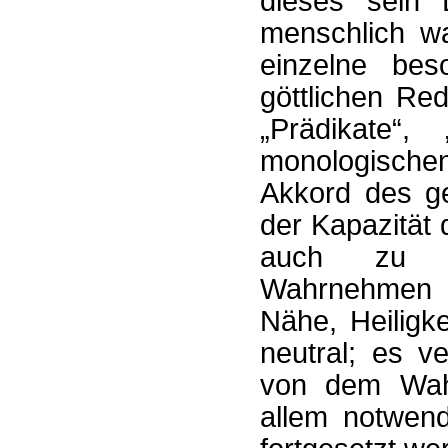
dieses sein 
menschlich wa
einzelne be
göttlichen Re
„Prädikate“,
monologischen
Akkord des ge
der Kapazität
auch zu ei
Wahrnehmen a
Nähe, Heiligke
neutral; es ve
von dem Wah
allem notwend