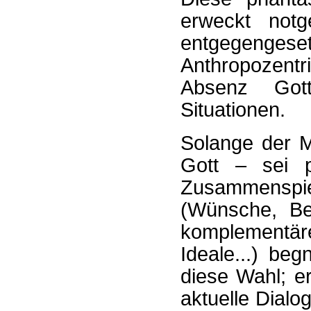
erweckt notg
entgegenges
Anthropozent
Absenz Got
Situationen.
Solange der 
Gott – sei 
Zusammensp
(Wünsche, Bed
komplementäre
Ideale...) beg
diese Wahl; er
aktuelle Dialo