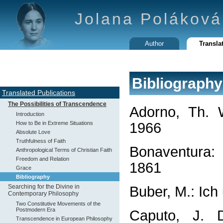
Jolana Poláková
Author
Transla
Bibliography
Translated Publications
The Possibilities of Transcendence
Adorno, Th. W
Introduction
How to Be in Extreme Situations
1966
Absolute Love
Truthfulness of Faith
Bonaventura: 
Anthropological Terms of Christian Faith
Freedom and Relation
1861
Grace
Bibliography
Searching for the Divine in
Buber, M.: Ich
Contemporary Philosophy
Two Constitutive Movements of the
Postmodern Era
Caputo, J. 
Transcendence in European Philosophy