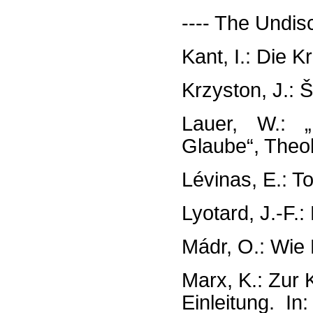
---- The Undis
Kant, I.: Die K
Krzyston, J.: 
Lauer, W.: „P
Glaube“, Theo
Lévinas, E.: To
Lyotard, J.-F.
Mádr, O.: Wie K
Marx, K.: Zur 
Einleitung. In