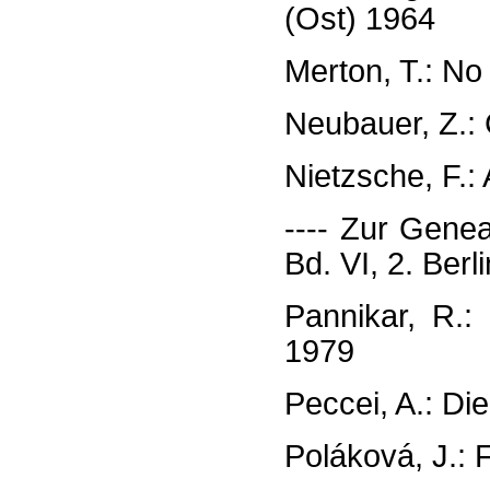
(Ost) 1964
Merton, T.: No
Neubauer, Z.: 
Nietzsche, F.:
---- Zur Genea
Bd. VI, 2. Berl
Pannikar, R.:
1979
Peccei, A.: Di
Poláková, J.: 