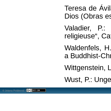
Teresa de Ávi
Dios (Obras es
Valadier, P.:
religieuse“, C
Waldenfels, H
a Buddhist-Chr
Wittgenstein, L
Wust, P.: Ung
© Jolana Poláková |