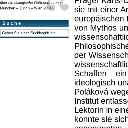
Prager Karls-U
über die dialogische Gotteserfahrung
,
sie mit einer 
München – Zürich – Wien 2004)
europäischen P
Suche
von Mythos und
wissenschaftli
Philosophisch
der Wissenscha
wissenschaftl
Schaffen – ein
ideologisch un
Poláková wegen
Institut entlas
Lektorin in ei
konnte sie sic