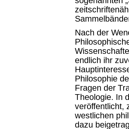
sogenannten „
zeitschriftenä
Sammelbänden
Nach der Wend
Philosophische
Wissenschafte
endlich ihr zu
Hauptinteresse
Philosophie de
Fragen der Tr
Theologie. In 
veröffentlicht
westlichen ph
dazu beigetrag