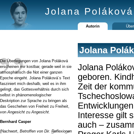
Jolana Poláková
Autorin
Über
Jolana Polá
Die Überlegungen von Jolana Poláková
Jolana Poláko
erscheinen mir kostbar, gerade weil in sie
atmosphärisch die Not einer ganzen
geboren. Kindh
Epoche eingeht. Jolana Poláková´s Text
fasziniert mich deshalb, weil es in ihm
Zeit der kommu
gelingt, das Gottesverhältnis durch sich
Tschechoslowa
selbst in phänomenologischer
Deskription zur Sprache zu bringen als
Entwicklungen 
das Geschehen von Freiheit zu Freiheit,
von
Angesicht
zu
Angesicht
.
Interesse gilt 
Bernhard Casper
auch – zusamme
(Nachwort,
Betroffen von Dir. Reflexionen