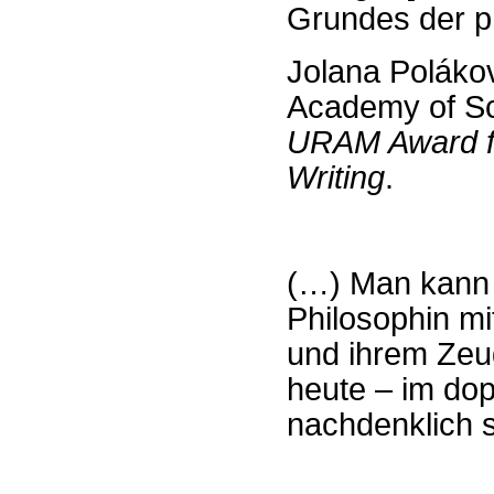
Grundes der p
Jolana Polákov
Academy of Sc
URAM Award fo
Writing
.
(…) Man kann 
Philosophin m
und ihrem Zeug
heute – im dop
nachdenklich 