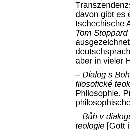
Transzendenzs
davon gibt es 
tschechische 
Tom Stoppard 
ausgezeichnet;
deutschsprach
aber in vieler 
–
Dialog s Boh
filosofické teol
Philosophie. P
philosophische
–
Bůh v dialog
teologie
[Gott 