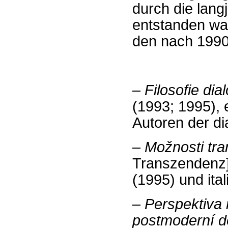
durch die lang
entstanden wa
den nach 1990
–
Filosofie dia
(1993; 1995), 
Autoren der di
–
Možnosti
tra
Transzendenz] 
(1995) und ita
–
Perspektiva 
postmoderní 